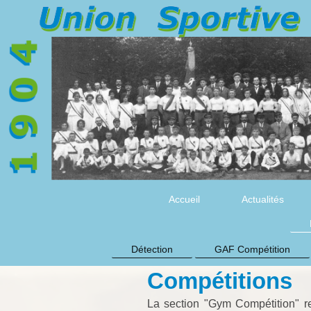
Accueil
Actualités
Détection
GAF Compétition
Compétitions
La section "Gym Compétition" re